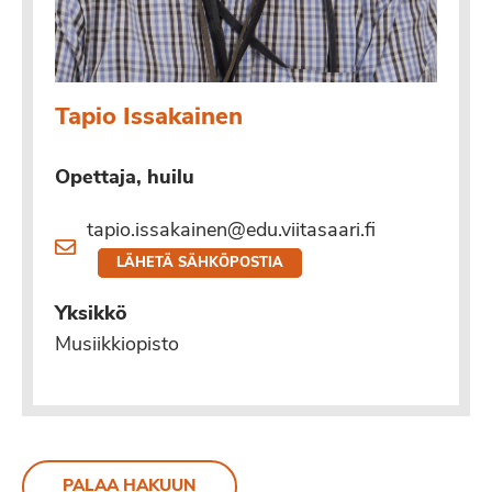
Tapio Issakainen
Opettaja, huilu
tapio.issakainen@edu.viitasaari.fi
LÄHETÄ SÄHKÖPOSTIA
Yksikkö
Musiikkiopisto
PALAA HAKUUN