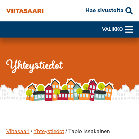
Hae sivustolta
VALIKKO
Yhteystiedot
Viitasaari
Yhteystiedot
Tapio Issakainen
/
/