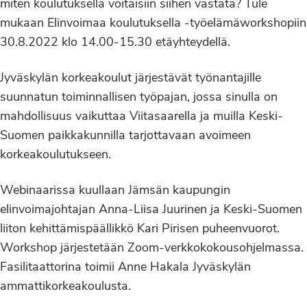
miten koulutuksella voitaisiin siihen vastata? Tule
mukaan Elinvoimaa koulutuksella -työelämäworkshopiin
30.8.2022 klo 14.00-15.30 etäyhteydellä.
Jyväskylän korkeakoulut järjestävät työnantajille
suunnatun toiminnallisen työpajan, jossa sinulla on
mahdollisuus vaikuttaa Viitasaarella ja muilla Keski-
Suomen paikkakunnilla tarjottavaan avoimeen
korkeakoulutukseen.
Webinaarissa kuullaan Jämsän kaupungin
elinvoimajohtajan Anna-Liisa Juurinen ja Keski-Suomen
liiton kehittämispäällikkö Kari Pirisen puheenvuorot.
Workshop järjestetään Zoom-verkkokokousohjelmassa.
Fasilitaattorina toimii Anne Hakala Jyväskylän
ammattikorkeakoulusta.