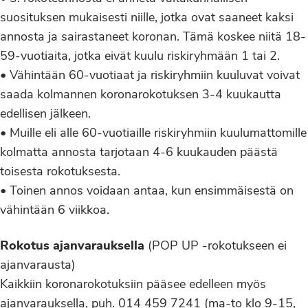
suosituksen mukaisesti niille, jotka ovat saaneet kaksi
annosta ja sairastaneet koronan. Tämä koskee niitä 18-
59-vuotiaita, jotka eivät kuulu riskiryhmään 1 tai 2.
• Vähintään 60-vuotiaat ja riskiryhmiin kuuluvat voivat
saada kolmannen koronarokotuksen 3-4 kuukautta
edellisen jälkeen.
• Muille eli alle 60-vuotiaille riskiryhmiin kuulumattomille
kolmatta annosta tarjotaan 4-6 kuukauden päästä
toisesta rokotuksesta.
• Toinen annos voidaan antaa, kun ensimmäisestä on
vähintään 6 viikkoa.
Rokotus ajanvarauksella
(POP UP -rokotukseen ei
ajanvarausta)
Kaikkiin koronarokotuksiin pääsee edelleen myös
ajanvarauksella, puh. 014 459 7241 (ma-to klo 9-15,