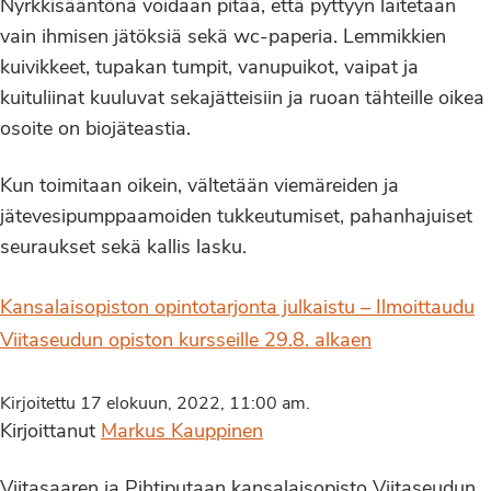
Nyrkkisääntönä voidaan pitää, että pyttyyn laitetaan
vain ihmisen jätöksiä sekä wc-paperia. Lemmikkien
kuivikkeet, tupakan tumpit, vanupuikot, vaipat ja
kuituliinat kuuluvat sekajätteisiin ja ruoan tähteille oikea
osoite on biojäteastia.
Kun toimitaan oikein, vältetään viemäreiden ja
jätevesipumppaamoiden tukkeutumiset, pahanhajuiset
seuraukset sekä kallis lasku.
Kansalaisopiston opintotarjonta julkaistu – Ilmoittaudu
Viitaseudun opiston kursseille 29.8. alkaen
Kirjoitettu 17 elokuun, 2022, 11:00 am.
Kirjoittanut
Markus Kauppinen
Viitasaaren ja Pihtiputaan kansalaisopisto Viitaseudun