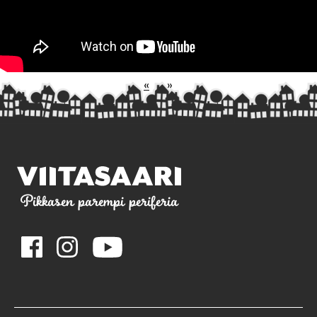
«
»
Pikkasen parempi periferia