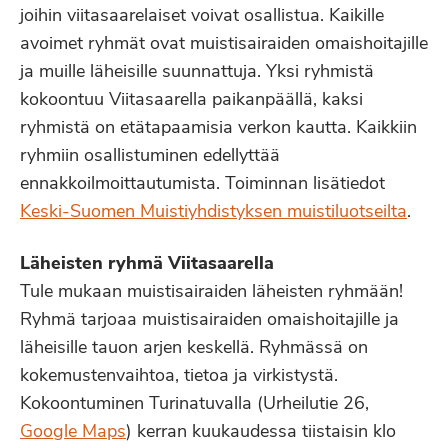
joihin viitasaarelaiset voivat osallistua. Kaikille
avoimet ryhmät ovat muistisairaiden omaishoitajille
ja muille läheisille suunnattuja. Yksi ryhmistä
kokoontuu Viitasaarella paikanpäällä, kaksi
ryhmistä on etätapaamisia verkon kautta. Kaikkiin
ryhmiin osallistuminen edellyttää
ennakkoilmoittautumista. Toiminnan lisätiedot
Keski-Suomen Muistiyhdistyksen muistiluotseilta
.
Läheisten ryhmä Viitasaarella
Tule mukaan muistisairaiden läheisten ryhmään!
Ryhmä tarjoaa muistisairaiden omaishoitajille ja
läheisille tauon arjen keskellä. Ryhmässä on
kokemustenvaihtoa, tietoa ja virkistystä.
Kokoontuminen Turinatuvalla (Urheilutie 26,
Google Maps
) kerran kuukaudessa tiistaisin klo