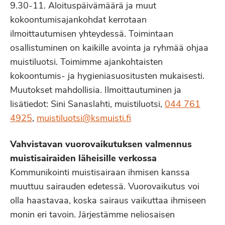
9.30-11. Aloituspäivämäärä ja muut
kokoontumisajankohdat kerrotaan
ilmoittautumisen yhteydessä. Toimintaan
osallistuminen on kaikille avointa ja ryhmää ohjaa
muistiluotsi. Toimimme ajankohtaisten
kokoontumis- ja hygieniasuositusten mukaisesti.
Muutokset mahdollisia. Ilmoittautuminen ja
lisätiedot: Sini Sanaslahti, muistiluotsi,
044 761
4925
,
muistiluotsi@ksmuisti.fi
Vahvistavan vuorovaikutuksen valmennus
muistisairaiden läheisille verkossa
Kommunikointi muistisairaan ihmisen kanssa
muuttuu sairauden edetessä. Vuorovaikutus voi
olla haastavaa, koska sairaus vaikuttaa ihmiseen
monin eri tavoin. Järjestämme neliosaisen