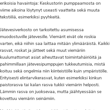
erikoisia havaintoja: Keskustorin pumppaamosta on
viime aikoina löytynyt useasti vaatteita sekä muuta
tekstiiliä, esimerkiksi pyyhkeitä.
Jätevesiverkosto on tarkoitettu asumisessa
muodostuville jätevesille. Viemärit eivät ole roskia
varten, eikä niihin saa laittaa mitään ylimääräistä. Kaikki
rasvat, roskat ja jätteet sekä muut viemäriin
kuulumattomat asiat aiheuttavat toimintahäiriöitä ja
pahimmillaan jätevesipumppujen tukkeutumisia, mistä
koituu sekä ongelmia niin kiinteistölle kuin ympäristölle.
Erityisesti elintarvikerasvat, kuten esimerkiksi kinkun
paistorasva tai kalan rasva tukkii viemärin helposti.
Lämmin rasva on juoksevaa, mutta jäähtyessään se
kovettuu viemärin seinämiin.