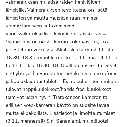
valmennuksen muistisairaiden henkilöiden
läheisille. Valmennuksen tavoitteena on lisätä
läheisten valmiutta muistisairaan ihmisen
ymmärtämiseen ja tukemiseen
vuorovaikutuksellisin keinoin vertaisseurassa.
Valmennus on neljän kerran kokonaisuus, joka
järjestetään verkossa. Aloituskerta ma 7.11. klo
16.30–18.30, muut kerrat to 10.11., ma 14.11. ja
to 17.11. klo 16.30–18. Osallistumiseen tarvitset
nettiyhteydellä varustetun tietokoneen, mikrofonin
ja kuulokkeet tai tabletin. Esim. puhelinten mukana
tulevat nappikuulokkeet/hands free-kuulokkeet
toimivat usein hyvin. Tietokoneen kameran tai
erillisen web-kameran käyttö on suositeltavaa,
mutta ei pakollista. Lisätiedot ja ilmoittautumiset
(3.11. mennessä) Sini Sanaslahti, muistiluotsi,