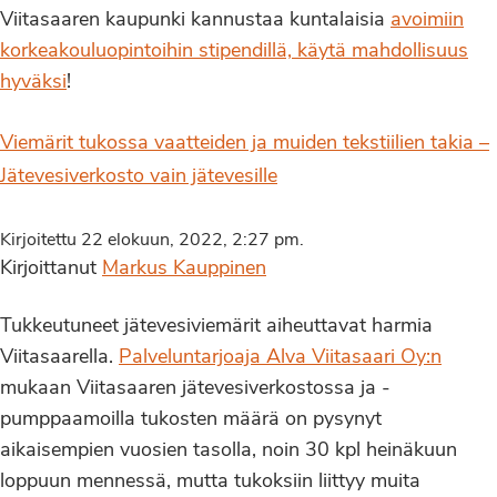
Viitasaaren kaupunki kannustaa kuntalaisia
avoimiin
korkeakouluopintoihin stipendillä, käytä mahdollisuus
hyväksi
!
Viemärit tukossa vaatteiden ja muiden tekstiilien takia –
Jätevesiverkosto vain jätevesille
Kirjoitettu 22 elokuun, 2022, 2:27 pm.
Kirjoittanut
Markus Kauppinen
Tukkeutuneet jätevesiviemärit aiheuttavat harmia
Viitasaarella.
Palveluntarjoaja Alva Viitasaari Oy:n
mukaan Viitasaaren jätevesiverkostossa ja -
pumppaamoilla tukosten määrä on pysynyt
aikaisempien vuosien tasolla, noin 30 kpl heinäkuun
loppuun mennessä, mutta tukoksiin liittyy muita