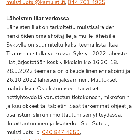
muistiluotsi@ksmuisti.fi
,
044 761 4925
.
Läheisten illat verkossa
Läheisten illat on tarkoitettu muistisairaiden
henkilöiden omaishoitajille ja muille läheisille.
Syksylle on suunniteltu kaksi teemallista iltaa
Teams-alustalla verkossa. Syksyn 2022 läheisten
illat järjestetään keskiviikkoisin klo 16.30-18.
28.9.2022 teemana on oikeudellinen ennakointi ja
26.10.2022 läheisen jaksaminen. Muutokset
mahdollisia. Osallistumiseen tarvitset
nettiyhteydellä varustetun tietokoneen, mikrofonin
ja kuulokkeet tai tabletin. Saat tarkemmat ohjeet ja
osallistumislinkin ilmoittautumisen yhteydessä.
Ilmoittautuminen ja lisätiedot: Sari Sutela,
muistiluotsi p.
040 847 4650
,