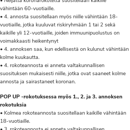
• Neljättä koronarokotetta suositellaan kaikille
vähintään 60-vuotiaille.
• 4. annosta suositellaan myös niille vähintään 18-
vuotiaille, jotka kuuluvat riskiryhmään 1 tai 2 sekä
kaikille yli 12-vuotiaille, joiden immuunipuolustus on
voimakkaasti heikentynyt
• 4. annoksen saa, kun edellisestä on kulunut vähintään
kolme kuukautta.
• 4. rokoteannosta ei anneta valtakunnallisen
suosituksen mukaisesti niille, jotka ovat saaneet kolme
annosta ja sairastaneet koronan.
POP UP -rokotuksessa myös 1., 2. ja 3. annoksen
rokotuksia
• Kolmea rokoteannosta suositellaan kaikille vähintään
18-vuotiaille.
• 3. rokoteannosta ei anneta valtakunnallisen