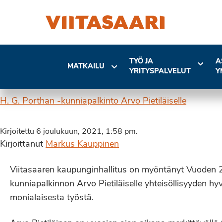
TYÖ JA
A
MATKAILU
YRITYSPALVELUT
Y
H. G. Porthan -kunniapalkinto Arvo Pietiläiselle
Kirjoitettu 6 joulukuun, 2021, 1:58 pm.
Kirjoittanut
Markus Kauppinen
Viitasaaren kaupunginhallitus on myöntänyt Vuoden 
kunniapalkinnon Arvo Pietiläiselle yhteisöllisyyden hy
monialaisesta työstä.