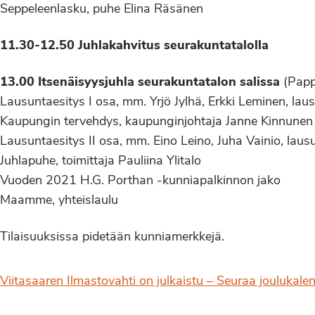
Seppeleenlasku, puhe Elina Räsänen
11.30-12.50 Juhlakahvitus seurakuntatalolla
13.00 Itsenäisyysjuhla seurakuntatalon salissa
(Papp
Lausuntaesitys I osa, mm. Yrjö Jylhä, Erkki Leminen, lau
Kaupungin tervehdys, kaupunginjohtaja Janne Kinnunen
Lausuntaesitys II osa, mm. Eino Leino, Juha Vainio, laus
Juhlapuhe, toimittaja Pauliina Ylitalo
Vuoden 2021 H.G. Porthan -kunniapalkinnon jako
Maamme, yhteislaulu
Tilaisuuksissa pidetään kunniamerkkejä.
Viitasaaren Ilmastovahti on julkaistu – Seuraa joulukale