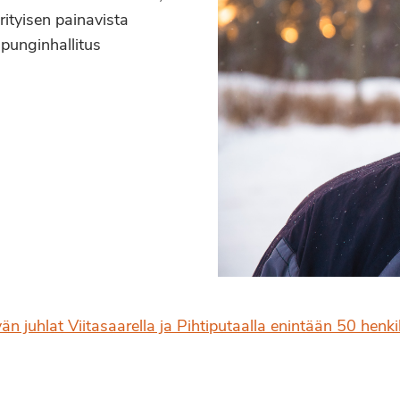
rityisen painavista
punginhallitus
än juhlat Viitasaarella ja Pihtiputaalla enintään 50 henkil