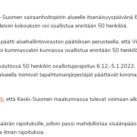
-Suomen sairaanhoitopiirin alueelle itsenäisyyspäivänä
yleisiin kokouksiin voi osallistua enintään 50 henkilöä.
ätti aluehallintoviraston päätöksen perusteella, että Vii
iin voi kummassakin kunnassa osallistua enintään 50 henkil
äytössä 50 henkilön osallistujarajoitus 6.12.-5.1.2022.
ueella toimivat tapahtumanjärjestäjät päättävät koronapa
ti
, että Keski-Suomen maakunnassa tulevat voimaan alkoh
rän rajoituksille, jolloin passi mahdollistaa sisäänpääs
 ilman rajoituksia.