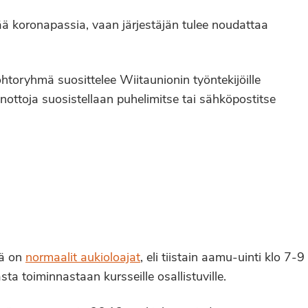
tää koronapassia, vaan järjestäjän tulee noudattaa
 Johtoryhmä suosittelee Wiitaunionin työntekijöille
ttoja suosistellaan puhelimitse tai sähköpostitse
sä on
normaalit aukioloajat
, eli tiistain aamu-uinti klo 7-9
ta toiminnastaan kursseille osallistuville.