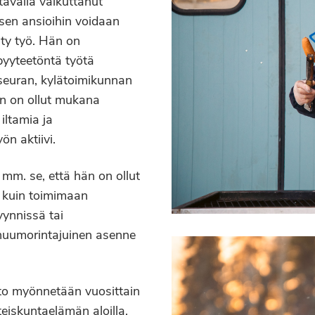
tavalla vaikuttanut
isen ansioihin voidaan
hty työ. Hän on
yyteetöntä työtä
euran, kylätoimikunnan
Hän on ollut mukana
iltamia ja
n aktiivi.
 mm. se, että hän on ollut
i kuin toimimaan
ynnissä tai
 huumorintajuinen asenne
to myönnetään vuosittain
hteiskuntaelämän aloilla,