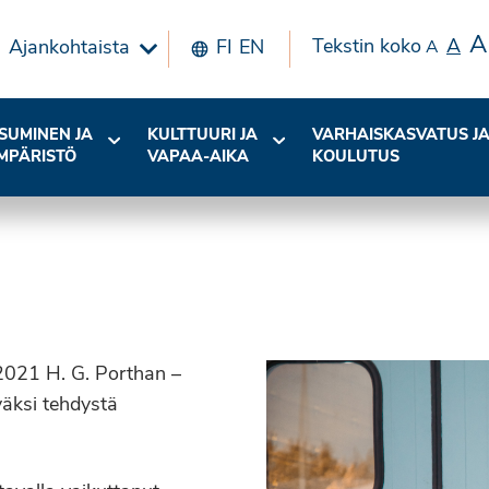
A
Tekstin koko
A
Ajankohtaista
FI
EN
A
SUMINEN JA
KULTTUURI JA
VARHAISKASVATUS J
MPÄRISTÖ
VAPAA-AIKA
KOULUTUS
2021 H. G. Porthan –
väksi tehdystä