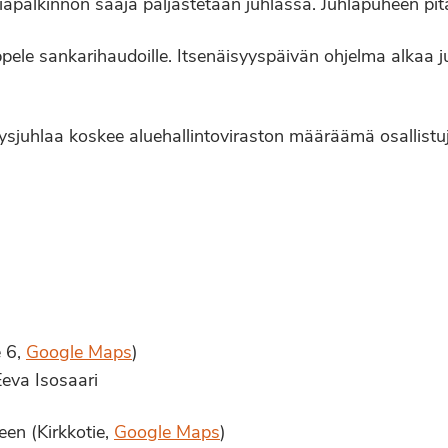
alkinnon saaja paljastetaan juhlassa. Juhlapuheen pitää 
pele sankarihaudoille. Itsenäisyyspäivän ohjelma alkaa ju
ysjuhlaa koskee aluehallintoviraston määräämä osallistuj
e 6,
Google Maps
)
Eeva Isosaari
een (Kirkkotie,
Google Maps
)