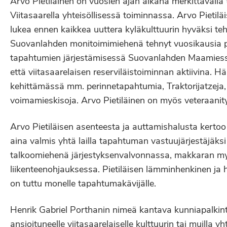
Arvo Pietiläinen on vuosien ajan aikana merkittävällä 
Viitasaarella yhteisöllisessä toiminnassa. Arvo Pietilä
lukea ennen kaikkea uuttera kyläkulttuurin hyväksi te
Suovanlahden monitoimimiehenä tehnyt vuosikausia p
tapahtumien järjestämisessä Suovanlahden Maamiess
että viitasaarelaisen reserviläistoiminnan aktiivina. 
kehittämässä mm. perinnetapahtumia, Traktorijatzeja, 
voimamieskisoja. Arvo Pietiläinen on myös veteraanityö
Arvo Pietiläisen asenteesta ja auttamishalusta kertoo
aina valmis yhtä lailla tapahtuman vastuujärjestäjäks
talkoomiehenä järjestyksenvalvonnassa, makkaran my
liikenteenohjauksessa. Pietiläisen lämminhenkinen ja
on tuttu monelle tapahtumakävijälle.
Henrik Gabriel Porthanin nimeä kantava kunniapalkin
ansioituneelle viitasaarelaiselle kulttuurin tai muilla y