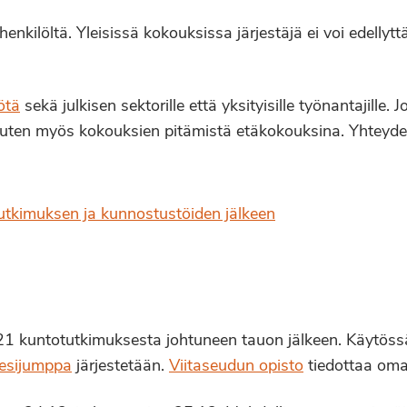
nkilöltä. Yleisissä kokouksissa järjestäjä ei voi edellyt
ötä
sekä julkisen sektorille että yksityisille työnantajille.
ten myös kokouksien pitämistä etäkokouksina. Yhteydeno
tkimuksen ja kunnostustöiden jälkeen
21 kuntotutkimuksesta johtuneen tauon jälkeen. Käytös
vesijumppa
järjestetään.
Viitaseudun opisto
tiedottaa omas