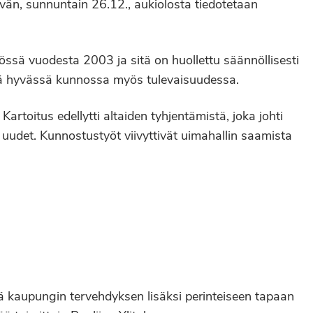
ivän, sunnuntain 26.12., aukiolosta tiedotetaan
ytössä vuodesta 2003 ja sitä on huollettu säännöllisesti
itää hyvässä kunnossa myös tulevaisuudessa.
Kartoitus edellytti altaiden tyhjentämistä, joka johti
e uudet. Kunnostustyöt viivyttivät uimahallin saamista
ekä kaupungin tervehdyksen lisäksi perinteiseen tapaan