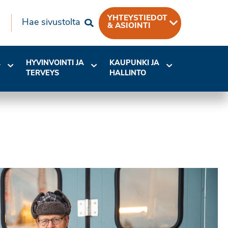
YHTEYSTIEDOT
Hae sivustolta
& ASIOINTI
A
HYVINVOINTI JA
KAUPUNKI JA
TERVEYS
HALLINTO