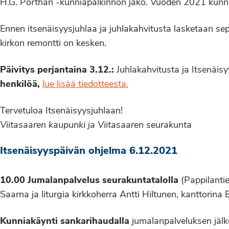
H.G. Porthan -kunniapalkinnon jako. Vuoden 2021 kunniap
Ennen itsenäisyysjuhlaa ja juhlakahvitusta lasketaan sep
kirkon remontti on kesken.
Päivitys perjantaina 3.12.:
Juhlakahvitusta ja Itsenäisy
henkilöä,
lue lisää tiedotteesta.
Tervetuloa Itsenäisyysjuhlaan!
Viitasaaren kaupunki ja Viitasaaren seurakunta
Itsenäisyyspäivän ohjelma 6.12.2021
10.00 Jumalanpalvelus seurakuntatalolla
(Pappilanti
Saarna ja liturgia kirkkoherra Antti Hiltunen, kanttorina 
Kunniakäynti sankarihaudalla
jumalanpalveluksen jälk