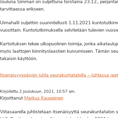
Jouluna Simmari on suljettuna torstaina 23.12., perjant
tarvittaessa erikseen.
Uimahalli suljettiin suunnitellusti 1.11.2021 kuntotutkimu
vuosittain. Kuntotutkimuksella selvitetään tulevien vuo
Kartoituksen tekee ulkopuolinen toimija, jonka aikatauluje
myös laattojen kiinnityslaastien kuivumiseen. Tämän seura
takaisin käyttöön.
Itsenäisyyspäivän juhla seurakuntatalolla – Juhlassa ja
Kirjoitettu 2 joulukuun, 2021, 10:57 am.
Kirjoittanut
Markus Kauppinen
Viitasaarella juhlistetaan itsenäisyyttä seurakuntatalon