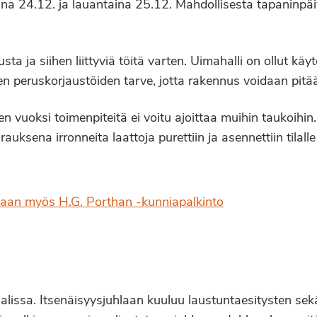
aina 24.12. ja lauantaina 25.12. Mahdollisesta tapaninpä
sta ja siihen liittyviä töitä varten. Uimahalli on ollut kä
sien peruskorjaustöiden tarve, jotta rakennus voidaan p
n vuoksi toimenpiteitä ei voitu ajoittaa muihin taukoihin. 
uksena irronneita laattoja purettiin ja asennettiin tilall
etaan myös H.G. Porthan -kunniapalkinto
 salissa. Itsenäisyysjuhlaan kuuluu laustuntaesitysten s