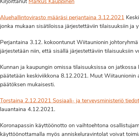
Kirjoittanut
Markus Kauppinen
Aluehallintovirasto määräsi perjantaina 3.12.2021
Keski
jonka mukaan sisätiloissa järjestettäviin tilaisuuksiin ja 
Perjantaina 3.12. kokoontunut Wiitaunionin johtoryhmä pä
järjestetään niin, että sisällä järjestettäviin tilaisuuks
Kunnan ja kaupungin omissa tilaisuuksissa on jatkossa k
päätetään keskiviikkona 8.12.2021. Muut Wiitaunionin al
päätöksen mukaisesti.
Torstaina 2.12.2021 Sosiaali- ja terveysministeriö tiedot
lauantaina 4.12.2021.
Koronapassin käyttöönotto on vaihtoehtona osallistujamää
käyttöönottamalla myös anniskeluravintolat voivat toimia