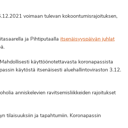
 6.12.2021 voimaan tulevan kokoontumisrajoituksen,
tasaarella ja Pihtiputaalla
itsenäisyyspäivän juhlat
öä.
 Mahdollisesti käyttöönotettavasta koronapassista
ssin käytöstä itsenäisesti aluehallintoviraston 3.12.
olia anniskelevien ravitsemisliikkeiden rajoitukset
yn tilaisuuksiin ja tapahtumiin. Koronapassin