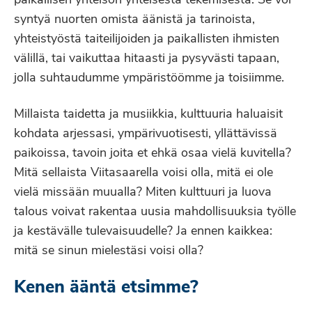
paikallisen yhteisön yhteisestä tekemisestä. Se voi
syntyä nuorten omista äänistä ja tarinoista,
yhteistyöstä taiteilijoiden ja paikallisten ihmisten
välillä, tai vaikuttaa hitaasti ja pysyvästi tapaan,
jolla suhtaudumme ympäristöömme ja toisiimme.
Millaista taidetta ja musiikkia, kulttuuria haluaisit
kohdata arjessasi, ympärivuotisesti, yllättävissä
paikoissa, tavoin joita et ehkä osaa vielä kuvitella?
Mitä sellaista Viitasaarella voisi olla, mitä ei ole
vielä missään muualla? Miten kulttuuri ja luova
talous voivat rakentaa uusia mahdollisuuksia työlle
ja kestävälle tulevaisuudelle? Ja ennen kaikkea:
mitä se sinun mielestäsi voisi olla?
Kenen ääntä etsimme?