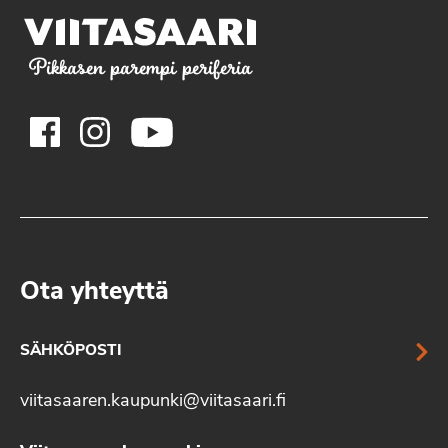
Pikkasen parempi periferia
Ota yhteyttä
SÄHKÖPOSTI
viitasaaren.kaupunki@viitasaari.fi