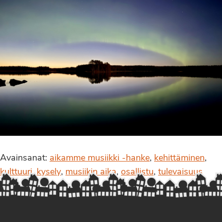
Avainsanat:
aikamme musiikki -hanke
,
kehittäminen
,
kulttuuri
,
kysely
,
musiikin aika
,
osallistu
,
tulevaisuus