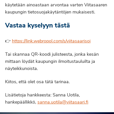
käytetään ainoastaan arvontaa varten Viitasaaren
kaupungin tietosuojakäytäntöjen mukaisesti.
Vastaa kyselyyn tästä
👉
https://link.webropol.com/s/viitasaarisoi
Tai skannaa QR-koodi julisteesta, jonka kesän
mittaan löydät kaupungin ilmoitustauluilta ja
näyteikkunoista.
Kiitos, että olet osa tätä tarinaa.
Lisätietoja hankkeesta: Sanna Uotila,
hankepäällikkö,
sanna.uotila@viitasaari.fi