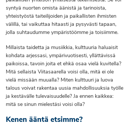
paikallisen yhteisön yhteisestä tekemisestä. Se voi
syntyä nuorten omista äänistä ja tarinoista,
yhteistyöstä taiteilijoiden ja paikallisten ihmisten
välillä, tai vaikuttaa hitaasti ja pysyvästi tapaan,
jolla suhtaudumme ympäristöömme ja toisiimme.
Millaista taidetta ja musiikkia, kulttuuria haluaisit
kohdata arjessasi, ympärivuotisesti, yllättävissä
paikoissa, tavoin joita et ehkä osaa vielä kuvitella?
Mitä sellaista Viitasaarella voisi olla, mitä ei ole
vielä missään muualla? Miten kulttuuri ja luova
talous voivat rakentaa uusia mahdollisuuksia työlle
ja kestävälle tulevaisuudelle? Ja ennen kaikkea:
mitä se sinun mielestäsi voisi olla?
Kenen ääntä etsimme?