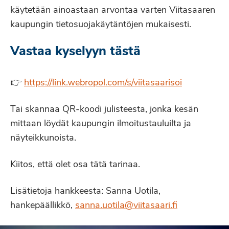
käytetään ainoastaan arvontaa varten Viitasaaren
kaupungin tietosuojakäytäntöjen mukaisesti.
Vastaa kyselyyn tästä
👉
https://link.webropol.com/s/viitasaarisoi
Tai skannaa QR-koodi julisteesta, jonka kesän
mittaan löydät kaupungin ilmoitustauluilta ja
näyteikkunoista.
Kiitos, että olet osa tätä tarinaa.
Lisätietoja hankkeesta: Sanna Uotila,
hankepäällikkö,
sanna.uotila@viitasaari.fi