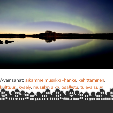
Avainsanat:
aikamme musiikki -hanke
,
kehittäminen
,
kulttuuri
,
kysely
,
musiikin aika
,
osallistu
,
tulevaisuus