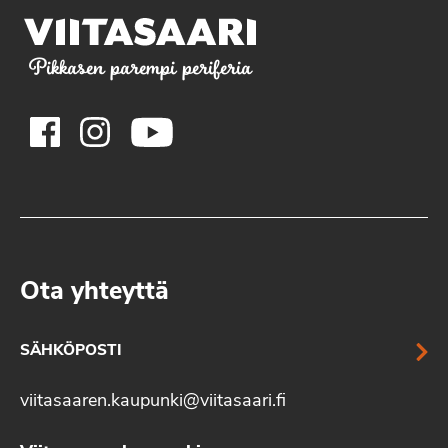
Pikkasen parempi periferia
Ota yhteyttä
SÄHKÖPOSTI
viitasaaren.kaupunki@viitasaari.fi