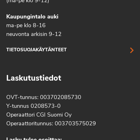
(ma-pe klo 9-12)
Kaupungintalo auki
ma-pe klo 8-16
neuvonta arkisin 9-12
TIETOSUOJAKÄYTÄNTEET
Laskutustiedot
OVT-tunnus: 003702085730
Y-tunnus 0208573-0
Operaattori CGI Suomi Oy
Operaattoritunnus: 003703575029