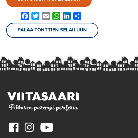
Facebook
Twitter
Email
WhatsApp
LinkedIn
Share
PALAA TONTTIEN SELAILUUN
Pikkasen parempi periferia