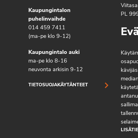
Viitas
Kaupungintalon
PL 99
puhelinvaihde
014 459 7411
Evä
(ma-pe klo 9-12)
Kaupungintalo auki
Käytä
ma-pe klo 8-16
osapuo
neuvonta arkisin 9-12
kävijäs
median 
TIETOSUOJAKÄYTÄNTEET
käytetä
antanu
sallima
tallenn
selaim
LISÄTI