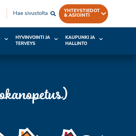
YHTEYSTIEDOT
Hae sivustolta
& ASIOINTI
A
HYVINVOINTI JA
KAUPUNKI JA
TERVEYS
HALLINTO
uokanopetus)