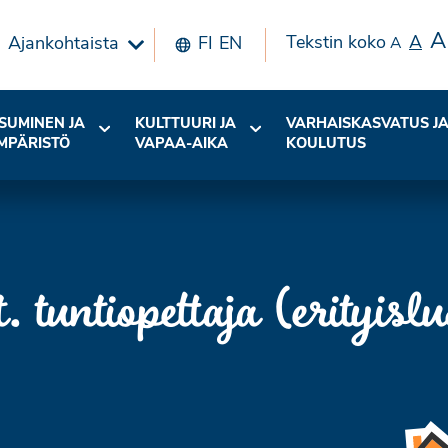
A
Tekstin koko
A
Ajankohtaista
FI
EN
A
SUMINEN JA
KULTTUURI JA
VARHAISKASVATUS J
MPÄRISTÖ
VAPAA-AIKA
KOULUTUS
tuntiopettaja (erityisl