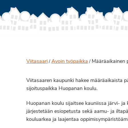
Viitasaari
Avoin työpaikka
Määräaikainen pt
/
/
Viitasaaren kaupunki hakee määräaikaista pä
sijoituspaikka Huopanan koulu.
Huopanan koulu sijaitsee kauniissa järvi- j
järjestetään esiopetusta sekä aamu- ja iltapä
kouluarkea ja laajentaa oppimisympäristöä