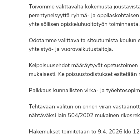
Toivomme valittavalta kokemusta joustavista 
perehtyneisyyttä ryhmä- ja oppilaskohtaisen tu
yhteisöllisen opiskeluhuoltotyön toiminnasta.
Odotamme valittavalta sitoutumista koulun e
yhteistyö- ja vuorovaikutustaitoja.
Kelpoisuusehdot määräytyvät opetustoimen 
mukaisesti. Kelpoisuustodistukset esitetään
Palkkaus kunnallisten virka- ja työehtosop
Tehtävään valitun on ennen viran vastaanott
nähtäväksi lain 504/2002 mukainen rikosreki
Hakemukset toimitetaan to 9.4. 2026 klo 