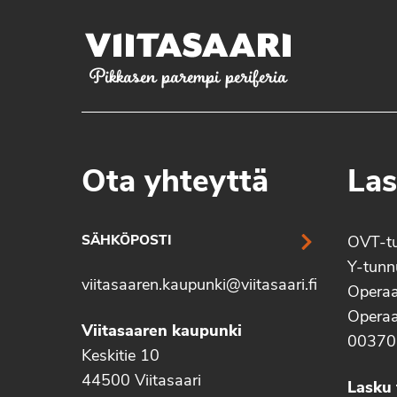
Pikkasen parempi periferia
Ota yhteyttä
Las
SÄHKÖPOSTI
OVT-t
Y-tun
viitasaaren.kaupunki@viitasaari.fi
Operaa
Operaa
Viitasaaren kaupunki
00370
Keskitie 10
44500 Viitasaari
Lasku 