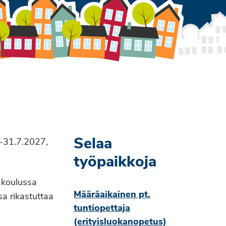
Selaa
6-31.7.2027,
työpaikkoja
äkoulussa
Määräaikainen pt.
sa rikastuttaa
tuntiopettaja
(erityisluokanopetus)