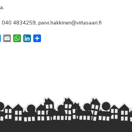
a.
. 040 4834259, paivi.hakkinen@viitasaari.fi
ebook
Twitter
Email
WhatsApp
LinkedIn
Share