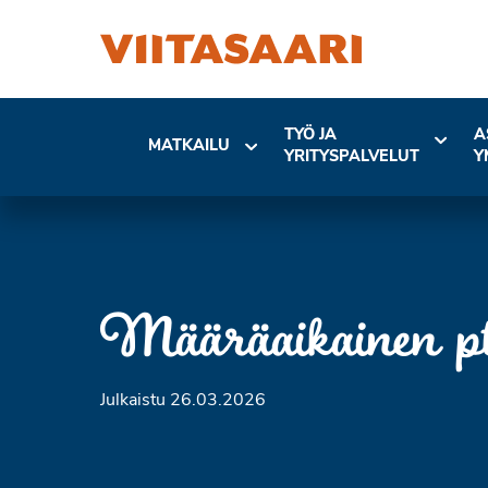
TYÖ JA
A
MATKAILU
YRITYSPALVELUT
Y
Määräaikainen pt. 
Julkaistu 26.03.2026