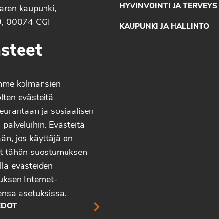
HYVINVOINTI JA TERVEYS
aaren kaupunki,
9, 00074 CGI
KAUPUNKI JA HALLINTO
steet
mme kolmansien
lten evästeitä
eurantaan ja sosiaalisen
palveluihin. Evästeitä
än, jos käyttäjä on
t tähän suostumuksen
lla evästeiden
uksen Internet-
ensa asetuksissa.
EDOT