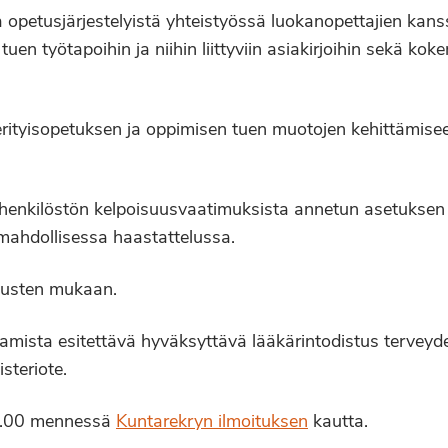
opetusjärjestelyistä yhteistyössä luokanopettajien kans
en työtapoihin ja niihin liittyviin asiakirjoihin sekä ko
rityisopetuksen ja oppimisen tuen muotojen kehittämise
henkilöstön kelpoisuusvaatimuksista annetun asetukse
 mahdollisessa haastattelussa.
imusten mukaan.
amista esitettävä hyväksyttävä lääkärintodistus terveyde
steriote.
12.00 mennessä
Kuntarekryn ilmoituksen
kautta.