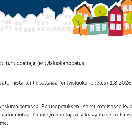
. tuntiopettaja (erityisluokanopetus)
ätoimista tuntiopettajaa (erityisluokanopetus) 1.8.202
a koskimaisemissa. Perusopetuksen lisäksi kotoisassa kyl
ivätoimintaa. Yhteistyö huoltajien ja kyläyhteisöjen kans
mme.