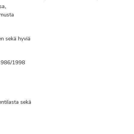
sa,
kemusta
en sekä hyviä
n 986/1998
ntilasta sekä