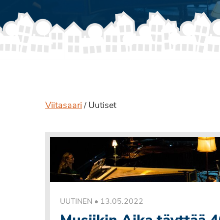
Viitasaari
Uutiset
/
•
13.05.2022
UUTINEN