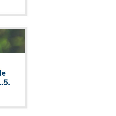
le
.5.