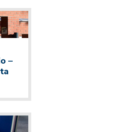
io –
sta