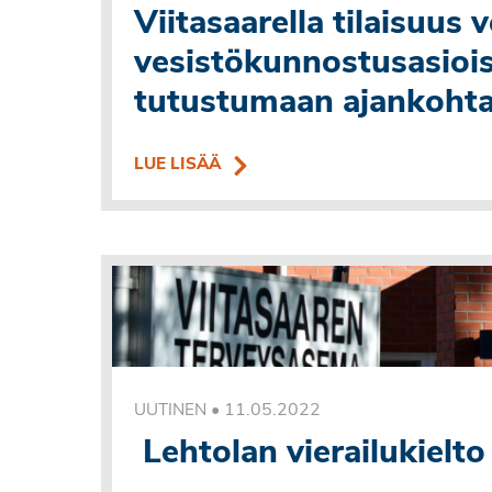
Viitasaarella tilaisuus 
vesistökunnostusasiois
tutustumaan ajankohtai
LUE LISÄÄ
•
11.05.2022
UUTINEN
Lehtolan vierailukielto 