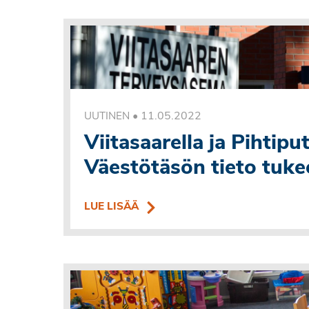
•
11.05.2022
UUTINEN
Viitasaarella ja Pihtip
Väestötäsön tieto tuke
LUE LISÄÄ