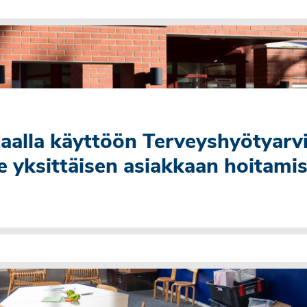
utaalla käyttöön Terveyshyötyarv
e yksittäisen asiakkaan hoitami