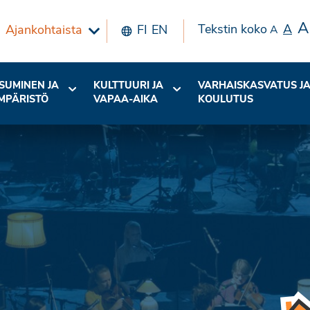
A
Tekstin koko
A
Ajankohtaista
FI
EN
A
SUMINEN JA
KULTTUURI JA
VARHAISKASVATUS J
MPÄRISTÖ
VAPAA-AIKA
KOULUTUS