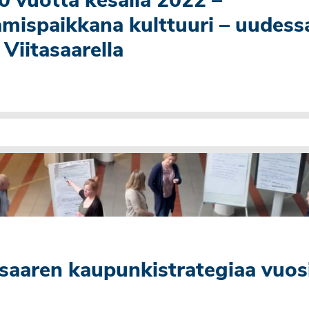
0 vuotta kesällä 2022 –
mispaikkana kulttuuri – uudess
Viitasaarella
asaaren kaupunkistrategiaa vuosi