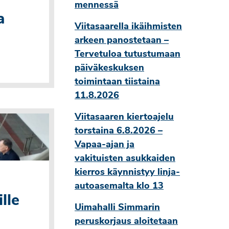
mennessä
a
Viitasaarella ikäihmisten
arkeen panostetaan –
Tervetuloa tutustumaan
päiväkeskuksen
toimintaan tiistaina
11.8.2026
Viitasaaren kiertoajelu
torstaina 6.8.2026 –
Vapaa-ajan ja
vakituisten asukkaiden
kierros käynnistyy linja-
autoasemalta klo 13
lle
Uimahalli Simmarin
peruskorjaus aloitetaan