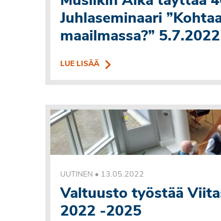
Musiikin Aika täyttää 4
Juhlaseminaari ”Kohtaa
maailmassa?” 5.7.2022 
LUE LISÄÄ
•
13.05.2022
UUTINEN
Valtuusto työstää Viit
2022 -2025