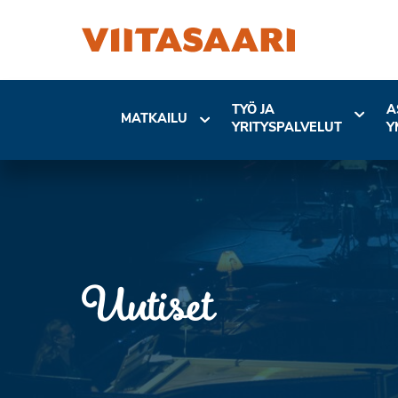
TYÖ JA
A
MATKAILU
YRITYSPALVELUT
Y
Uutiset