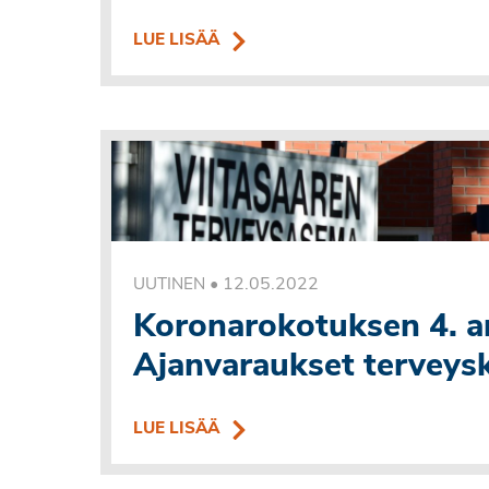
LUE LISÄÄ
•
12.05.2022
UUTINEN
Koronarokotuksen 4. a
Ajanvaraukset terveys
LUE LISÄÄ