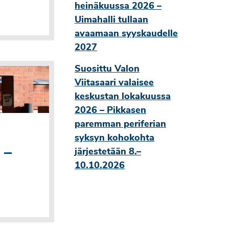
heinäkuussa 2026 –
Uimahalli tullaan
avaamaan syyskaudelle
2027
Suosittu Valon
Viitasaari valaisee
keskustan lokakuussa
2026 – Pikkasen
paremman periferian
syksyn kohokohta
 –
järjestetään 8.–
10.10.2026