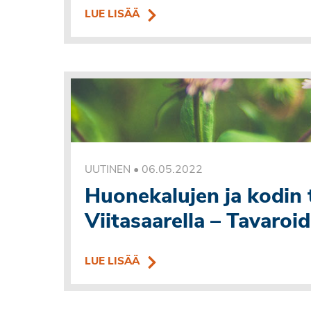
LUE LISÄÄ
•
06.05.2022
UUTINEN
Huonekalujen ja kodin t
Viitasaarella – Tavaroi
LUE LISÄÄ