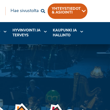
YHTEYSTIEDOT
Hae sivustolta
& ASIOINTI
A
HYVINVOINTI JA
KAUPUNKI JA
TERVEYS
HALLINTO