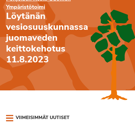
Ympäristötoimi
Löytänän
vesiosuuskunnassa
juomaveden
keittokehotus
11.8.2023
VIIMEISIMMÄT UUTISET