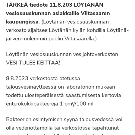
TÄRKEÄ tiedote 11.8.203 LÖYTÄNÄN
vesiosuuskunnan asiakkaille Viitasaaren
kaupungissa
. (Löytänän vesiosuuskunnan
verkosto sijaitsee Löytänän kylän kohdilla Löytänä-
järven molemmin puolin Viitasaarella.)
Löytänän vesiosuuskunnan vesijohtoverkoston
VESI TULEE KEITTÄÄ!
8.8.2023 verkostosta otetussa
talousvesinäytteessä on laboratorion mukaan
todettu ulosteperäisestä saastumisesta kertovia
enterokokkibakteereja 1 pmγ/100 ml.
Bakteerien esiintymisen syynä talousvedessä voi
olla vedenottamolla tai verkostossa tapahtunut