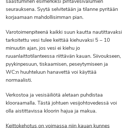
saastuminen esimerkiksi pintavesivalumien
seurauksena. Syytä selvitetään ja tilanne pyritään
korjaamaan mahdollisimman pian.
Varotoimenpiteenä kaikki suun kautta nautittavaksi
tarkoitettu vesi tulee keittää kiehuvaksi 5 – 10
minuutin ajan, jos vesi ei kiehu jo
ruuanlaittotilanteessa riittävän kauan. Siivoukseen,
pyykinpesuun, tiskaamisen, peseytymiseen ja
WC:n huuhteluun hanavettä voi käyttää
normaalisti.
Verkostoa ja vesisäiliötä aletaan puhdistaa
klooraamalla. Tästä johtuen vesijohtovedessä voi
olla aistittavissa kloorin hajua ja makua.
Keittokehotus on voimassa niin kauan kunnes