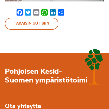
Facebook
Twitter
Email
WhatsApp
LinkedIn
Share
TAKAISIN UUTISIIN
Pohjoisen Keski-
Suomen ympäristötoimi
Ota yhteyttä