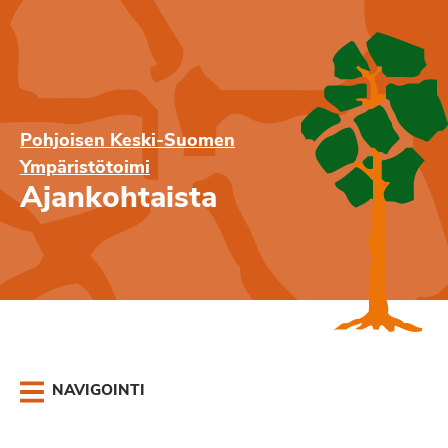
Pohjoisen Keski-Suomen
Ympäristötoimi
Ajankohtaista
NAVIGOINTI