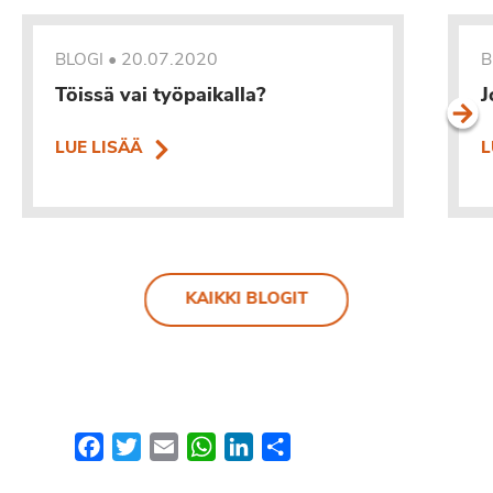
•
20.07.2020
BLOGI
B
Töissä vai työpaikalla?
J
LUE LISÄÄ
L
KAIKKI BLOGIT
Facebook
Twitter
Email
WhatsApp
LinkedIn
Share