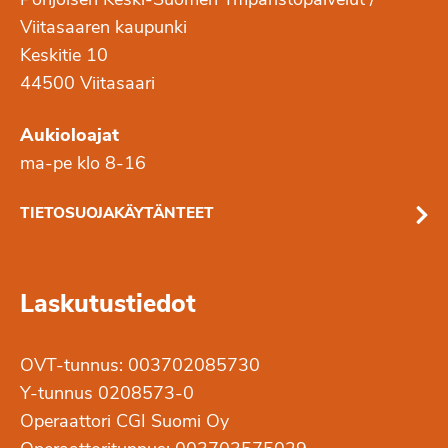
Pohjoisen Keski-Suomen Ympäristöpalvelut /
Viitasaaren kaupunki
Keskitie 10
44500 Viitasaari
Aukioloajat
ma-pe klo 8-16
TIETOSUOJAKÄYTÄNTEET
Laskutustiedot
OVT-tunnus: 003702085730
Y-tunnus 0208573-0
Operaattori CGI Suomi Oy