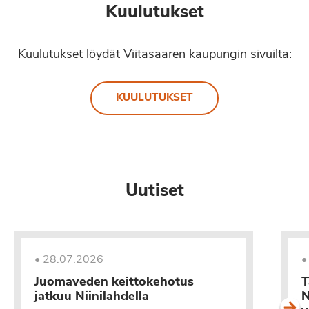
Kuulutukset
Kuulutukset löydät Viitasaaren kaupungin sivuilta:
KUULUTUKSET
Uutiset
•
28.07.2026
Juomaveden keittokehotus
T
jatkuu Niinilahdella
N