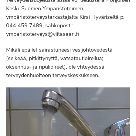
Terveydensuojelusta asiaa voi tiedustella Pohjoisen
Keski-Suomen Ympäristötoimen
ympäristöterveystarkastajalta Kirsi Hyväriseltä p.
044 459 7489, sähköposti:
ymparistoterveys@viitasaari.fi
Mikäli epäilet sairastuneesi vesijohtovedestä
(selkeää, pitkittynyttä, vatsatautioireilua;
oksennus- ja ripulioireet), ole yhteydessä
terveydenhuoltoon terveyskeskukseen.