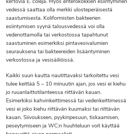
kertovia E. coleja. Myös enterokokkien esiintyminen
vedessä saattaa olla merkki ulosteperäisestä
saastumisesta. Koliformisten bakteerien
esiintymisen syynä talousvedessä voi olla
vedenottamolla tai verkostossa tapahtunut
saastuminen esimerkiksi pintavesivalumien
seurauksena tai bakteereiden lisääntyminen
verkostossa ja vesisäiliöissä.
Kaikki suun kautta nautittavaksi tarkoitettu vesi
tulee keittää 5 – 10 minuutin ajan, jos vesi ei kiehu
jo ruuanlaittotilanteessa riittävän kauan.
Esimerkiksi kahvinkeittimessä tai vedenkeittimessä
vesi ei joko kiehu riittävän kuumaksi tai riittävän
kauan. Siivoukseen, pyykinpesuun, tiskaamisen,
peseytymiseen ja WC:n huuhteluun voit käyttää