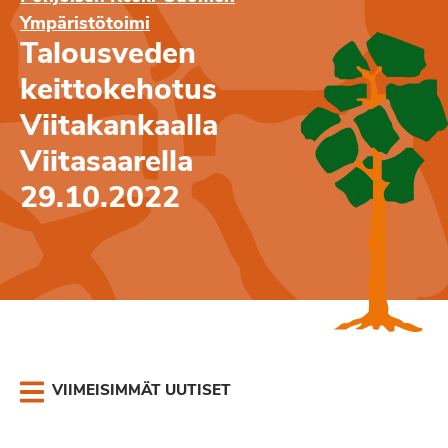
Ympäristötoimi
Talousveden
keittokehotus
Viitakankaalla
Viitasaarella
29.10.2022
VIIMEISIMMÄT UUTISET