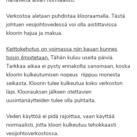
hanavettä aivan normaalisti.
Verkostoa aletaan puhdistaa klooraamalla. Tästä
johtuen vesijohtovedessä voi olla aistittavissa
kloorin hajua ja makua.
Keittokehotus on voimassa niin kauan kunnes
toisin ilmoitetaan.
Tähän kuluu useita päiviä.
Tarkkaa aikaa ei pysty ennakolta sanomaan, koska
kloorin kulkeutumisen nopeus riippuu monesta
seikasta. Kloorin tulee kulkeutua koko verkoston
läpi. Kloorauksen jälkeen otettavien
uusintanäytteiden tulee olla puhtaita.
Veden käyttöä ei pidä rajoittaa, vaan käyttää
normaalisti, jotta kloori kulkeutuu tehokkaasti
vesijohtoverkostossa.