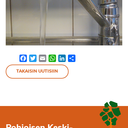
Facebook
Twitter
Email
WhatsApp
LinkedIn
Share
TAKAISIN UUTISIIN