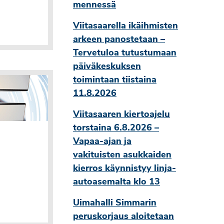
mennessä
Viitasaarella ikäihmisten
arkeen panostetaan –
Tervetuloa tutustumaan
päiväkeskuksen
toimintaan tiistaina
11.8.2026
Viitasaaren kiertoajelu
torstaina 6.8.2026 –
Vapaa-ajan ja
vakituisten asukkaiden
kierros käynnistyy linja-
autoasemalta klo 13
Uimahalli Simmarin
peruskorjaus aloitetaan