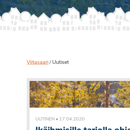
Viitasaari
Uutiset
/
•
17.04.2020
UUTINEN