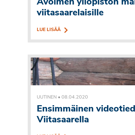
Avoimen yliopiston mak
viitasaarelaisille
LUE LISÄÄ
•
08.04.2020
UUTINEN
Ensimmäinen videotiedo
Viitasaarella