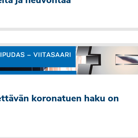
jeita ja neuvontaa
nettävän koronatuen haku on