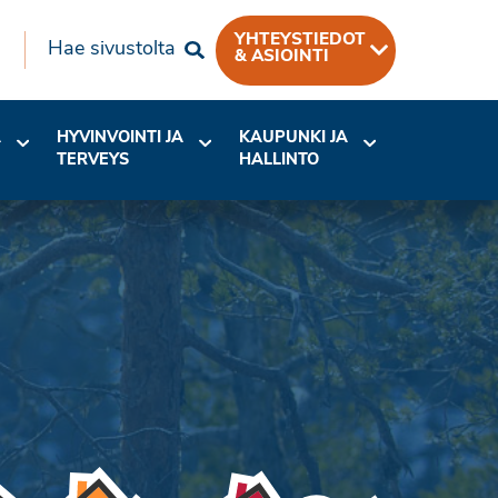
YHTEYSTIEDOT
Hae sivustolta
& ASIOINTI
A
HYVINVOINTI JA
KAUPUNKI JA
TERVEYS
HALLINTO