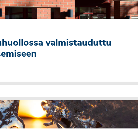
nhuollossa valmistauduttu
tsemiseen