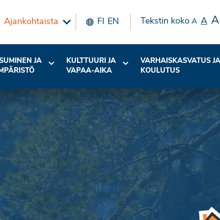
A
Tekstin koko
A
Ajankohtaista
FI
EN
A
SUMINEN JA
KULTTUURI JA
VARHAISKASVATUS J
MPÄRISTÖ
VAPAA-AIKA
KOULUTUS