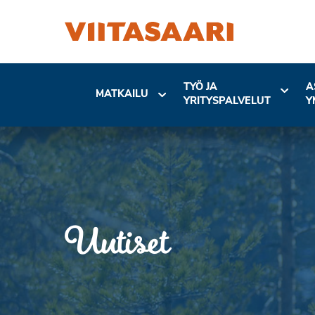
TYÖ JA
A
MATKAILU
YRITYSPALVELUT
Y
Uutiset