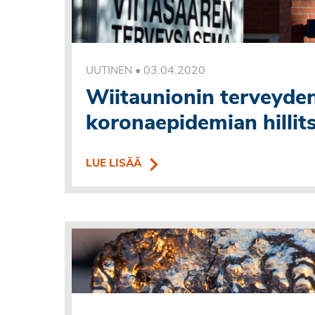
•
03.04.2020
UUTINEN
Wiitaunionin terveyde
koronaepidemian hilli
LUE LISÄÄ