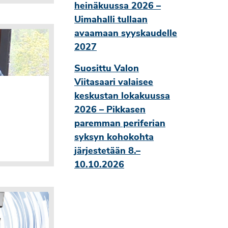
heinäkuussa 2026 –
Uimahalli tullaan
avaamaan syyskaudelle
2027
Suosittu Valon
Viitasaari valaisee
keskustan lokakuussa
2026 – Pikkasen
paremman periferian
syksyn kohokohta
järjestetään 8.–
10.10.2026