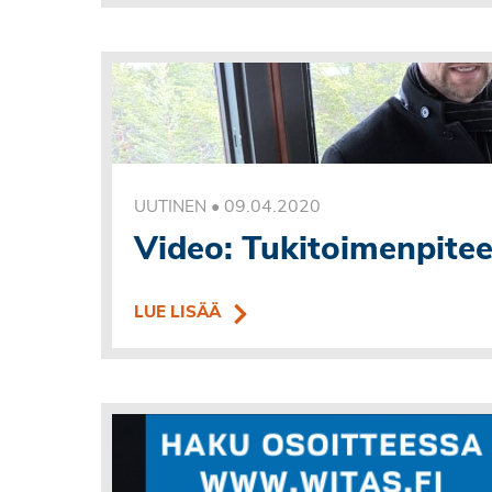
•
09.04.2020
UUTINEN
Video: Tukitoimenpiteet 
LUE LISÄÄ