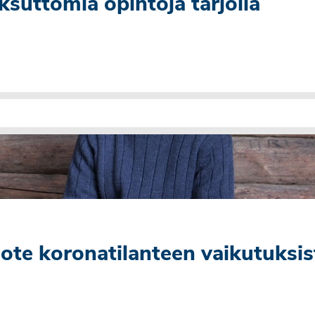
suttomia opintoja tarjolla
te koronatilanteen vaikutuksis