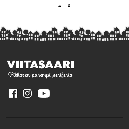
«
»
Pikkasen parempi periferia