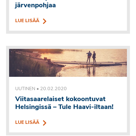
järvenpohjaa
LUE LISÄÄ
•
20.02.2020
UUTINEN
Viitasaarelaiset kokoontuvat
Helsingissä – Tule Haavi-iltaan!
LUE LISÄÄ