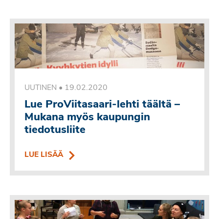
•
19.02.2020
UUTINEN
Lue ProViitasaari-lehti täältä –
Mukana myös kaupungin
tiedotusliite
LUE LISÄÄ