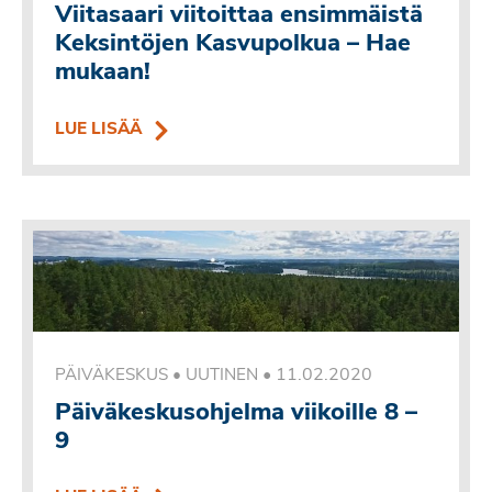
Viitasaari viitoittaa ensimmäistä
Keksintöjen Kasvupolkua – Hae
mukaan!
LUE LISÄÄ
•
11.02.2020
PÄIVÄKESKUS • UUTINEN
Päiväkeskusohjelma viikoille 8 –
9