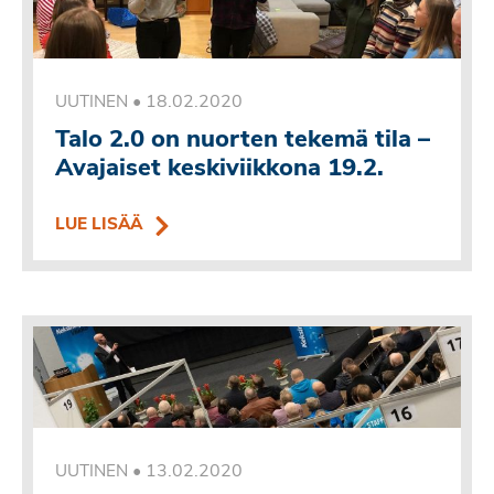
•
18.02.2020
UUTINEN
Talo 2.0 on nuorten tekemä tila –
Avajaiset keskiviikkona 19.2.
LUE LISÄÄ
•
13.02.2020
UUTINEN