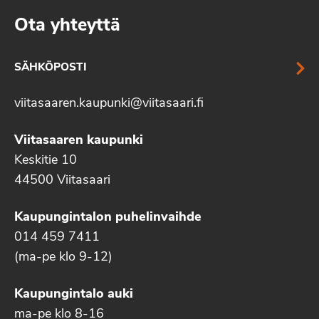
Ota yhteyttä
SÄHKÖPOSTI
viitasaaren.kaupunki@viitasaari.fi
Viitasaaren kaupunki
Keskitie 10
44500 Viitasaari
Kaupungintalon puhelinvaihde
014 459 7411
(ma-pe klo 9-12)
Kaupungintalo auki
ma-pe klo 8-16