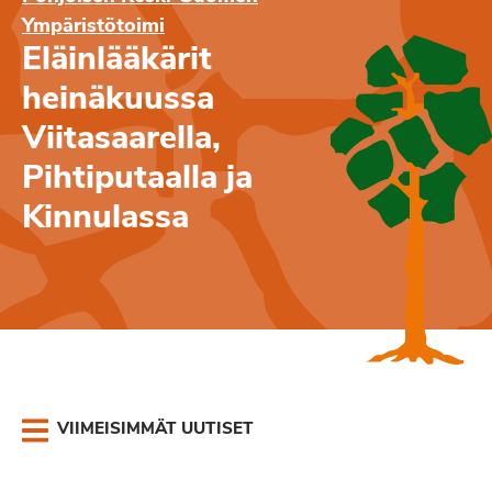
Ympäristötoimi
Eläinlääkärit
heinäkuussa
Viitasaarella,
Pihtiputaalla ja
Kinnulassa
VIIMEISIMMÄT UUTISET