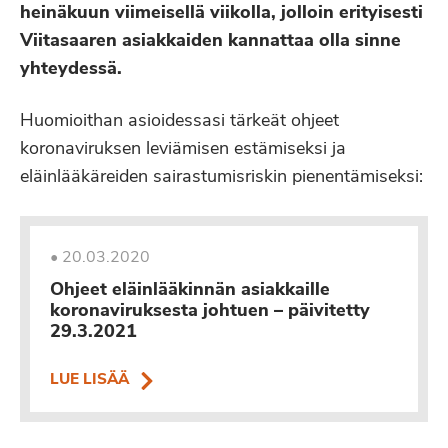
heinäkuun viimeisellä viikolla, jolloin erityisesti
Viitasaaren asiakkaiden kannattaa olla sinne
yhteydessä.
Huomioithan asioidessasi tärkeät ohjeet
koronaviruksen leviämisen estämiseksi ja
eläinlääkäreiden sairastumisriskin pienentämiseksi:
•
20.03.2020
Ohjeet eläinlääkinnän asiakkaille
koronaviruksesta johtuen – päivitetty
29.3.2021
LUE LISÄÄ