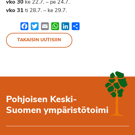
vko 30
ke 22.7. – pe 24.7.
vko 31
ti 28.7. – ke 29.7.
Facebook
Twitter
Email
WhatsApp
LinkedIn
Share
TAKAISIN UUTISIIN
Pohjoisen Keski-
Suomen ympäristötoimi