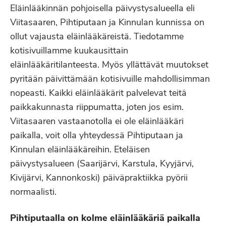
Eläinlääkinnän pohjoisella päivystysalueella eli
Viitasaaren, Pihtiputaan ja Kinnulan kunnissa on
ollut vajausta eläinlääkäreistä. Tiedotamme
kotisivuillamme kuukausittain
eläinlääkäritilanteesta. Myös yllättävät muutokset
pyritään päivittämään kotisivuille mahdollisimman
nopeasti. Kaikki eläinlääkärit palvelevat teitä
paikkakunnasta riippumatta, joten jos esim.
Viitasaaren vastaanotolla ei ole eläinlääkäri
paikalla, voit olla yhteydessä Pihtiputaan ja
Kinnulan eläinlääkäreihin. Eteläisen
päivystysalueen (Saarijärvi, Karstula, Kyyjärvi,
Kivijärvi, Kannonkoski) päiväpraktiikka pyörii
normaalisti.
Pihtiputaalla on kolme eläinlääkäriä paikalla