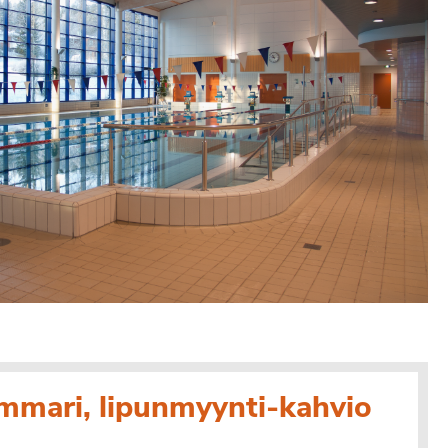
immari, lipunmyynti-kahvio