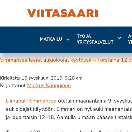
TYÖ JA
A
MATKAILU
YRITYSPALVELUT
Y
Simmarissa laajat aukioloajat käytössä – Torstaina 12.9
Kirjoitettu 10 syyskuun, 2019, 9:28 am.
Kirjoittanut
Markus Kauppinen
Uimahalli Simmarissa
otettiin maanantaina 9. syyskuu
aukioloajat käyttöön. Simmari on nyt auki maanantais
ja lauantaisin 12-18. Aamulla uimaan pääsee tiistaisi