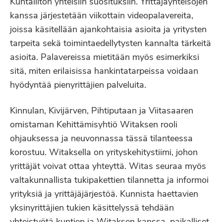
Kuntaliiton yhteisiin suosituksiin. Yrittäjäyhteisöjen
kanssa järjestetään viikottain videopalavereita,
joissa käsitellään ajankohtaisia asioita ja yritysten
tarpeita sekä toimintaedellytysten kannalta tärkeitä
asioita. Palavereissa mietitään myös esimerkiksi
sitä, miten erilaisissa hankintatarpeissa voidaan
hyödyntää pienyrittäjien palveluita.
Kinnulan, Kivijärven, Pihtiputaan ja Viitasaaren
omistaman Kehittämisyhtiö Witaksen rooli
ohjauksessa ja neuvonnassa tässä tilanteessa
korostuu. Witaksella on yrityskehitystiimi, johon
yrittäjät voivat ottaa yhteyttä. Witas seuraa myös
valtakunnallista tukipakettien tilannetta ja informoi
yrityksiä ja yrittäjäjärjestöä. Kunnista haettavien
yksinyrittäjien tukien käsittelyssä tehdään