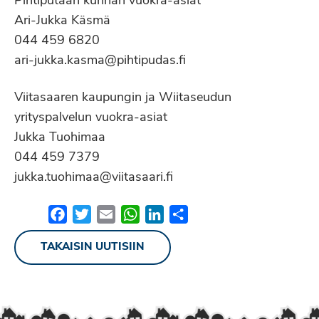
Pihtiputaan kunnan vuokra-asiat
Ari-Jukka Käsmä
044 459 6820
ari-jukka.kasma@pihtipudas.fi
Viitasaaren kaupungin ja Wiitaseudun
yrityspalvelun vuokra-asiat
Jukka Tuohimaa
044 459 7379
jukka.tuohimaa@viitasaari.fi
Facebook
Twitter
Email
WhatsApp
LinkedIn
Share
TAKAISIN UUTISIIN