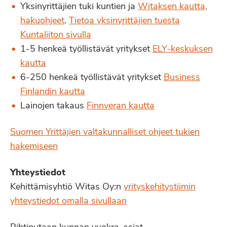
Yksinyrittäjien tuki kuntien ja
Witaksen kautta,
hakuohjeet
.
Tietoa yksinyrittäjien tuesta
Kuntaliiton sivulla
1-5 henkeä työllistävät yritykset
ELY-keskuksen
kautta
6-250 henkeä työllistävät yritykset
Business
Finlandin kautta
Lainojen takaus
Finnveran kautta
Suomen Yrittäjien valtakunnalliset ohjeet tukien
hakemiseen
Yhteystiedot
Kehittämisyhtiö Witas Oy:n
yrityskehitystiimin
yhteystiedot omalla sivullaan