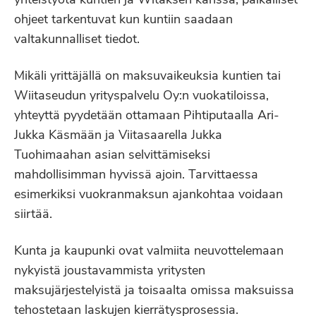
yhteistyötä kuntien ja Witaksen kanssa, paikalliset
ohjeet tarkentuvat kun kuntiin saadaan
valtakunnalliset tiedot.
Mikäli yrittäjällä on maksuvaikeuksia kuntien tai
Wiitaseudun yrityspalvelu Oy:n vuokatiloissa,
yhteyttä pyydetään ottamaan Pihtiputaalla Ari-
Jukka Käsmään ja Viitasaarella Jukka
Tuohimaahan asian selvittämiseksi
mahdollisimman hyvissä ajoin. Tarvittaessa
esimerkiksi vuokranmaksun ajankohtaa voidaan
siirtää.
Kunta ja kaupunki ovat valmiita neuvottelemaan
nykyistä joustavammista yritysten
maksujärjestelyistä ja toisaalta omissa maksuissa
tehostetaan laskujen kierrätysprosessia.