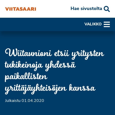
Hae sivustolta
VALIKKO
Wiitaunioni etsii yritysten
tukikeinoja yhdessä
paikallisten
yrittäjäyhteisöjen kanssa
Julkaistu 01.04.2020