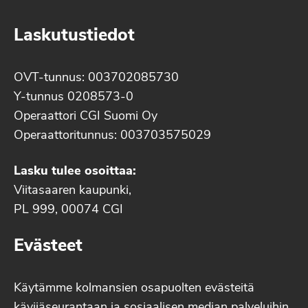
Laskutustiedot
OVT-tunnus: 003702085730
Y-tunnus 0208573-0
Operaattori CGI Suomi Oy
Operaattoritunnus: 003703575029
Lasku tulee osoittaa:
Viitasaaren kaupunki,
PL 999, 00074 CGI
Evästeet
Käytämme kolmansien osapuolten evästeitä
kävijäseurantaan ja sosiaalisen median palveluihin.