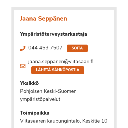
Jaana Seppänen
Ympäristöterveystarkastaja
044 459 7507
SOITA
jaana.seppanen@viitasaari.fi
LÄHETÄ SÄHKÖPOSTIA
Yksikkö
Pohjoisen Keski-Suomen
ympäristöpalvelut
Toimipaikka
Viitasaaren kaupungintalo, Keskitie 10