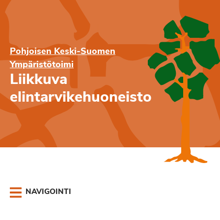
Pohjoisen Keski-Suomen
Ympäristötoimi
Liikkuva
elintarvikehuoneisto
NAVIGOINTI