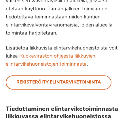
varten sen valvontayksikön alueella, jossa se
otetaan käyttöön. Tämän jälkeen toimijan on
tiedotettava
toiminnastaan niiden kuntien
elintarvikevalvontaviranomaisia, joiden alueella
toimintaa harjoitetaan.
Lisätietoa liikkuvista elintarvikehuoneistoista voit
lukea
Ruokaviraston ohjeesta liikkuvien
elintarvikehuoneistojen toiminnasta
.
REKISTERÖITY ELINTARVIKETOIMINTA
Tiedottaminen elintarviketoiminnasta
liikkuvassa elintarvikehuoneistossa