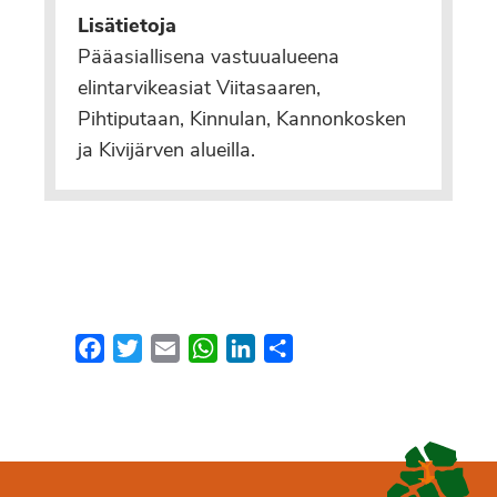
Lisätietoja
Pääasiallisena vastuualueena
elintarvikeasiat Viitasaaren,
Pihtiputaan, Kinnulan, Kannonkosken
ja Kivijärven alueilla.
Facebook
Twitter
Email
WhatsApp
LinkedIn
Share