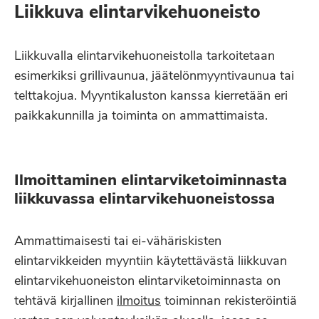
Liikkuva elintarvikehuoneisto
Liikkuvalla elintarvikehuoneistolla tarkoitetaan
esimerkiksi grillivaunua, jäätelönmyyntivaunua tai
telttakojua. Myyntikaluston kanssa kierretään eri
paikkakunnilla ja toiminta on ammattimaista.
Ilmoittaminen elintarviketoiminnasta
liikkuvassa elintarvikehuoneistossa
Ammattimaisesti tai ei-vähäriskisten
elintarvikkeiden myyntiin käytettävästä liikkuvan
elintarvikehuoneiston elintarviketoiminnasta on
tehtävä kirjallinen
ilmoitus
toiminnan rekisteröintiä