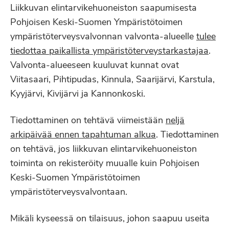
Liikkuvan elintarvikehuoneiston saapumisesta
Pohjoisen Keski-Suomen Ympäristötoimen
ympäristöterveysvalvonnan valvonta-alueelle
tulee
tiedottaa paikallista ympäristöterveystarkastajaa
.
Valvonta-alueeseen kuuluvat kunnat ovat
Viitasaari, Pihtipudas, Kinnula, Saarijärvi, Karstula,
Kyyjärvi, Kivijärvi ja Kannonkoski.
Tiedottaminen on tehtävä viimeistään
neljä
arkipäivää ennen tapahtuman alkua
. Tiedottaminen
on tehtävä, jos liikkuvan elintarvikehuoneiston
toiminta on rekisteröity muualle kuin Pohjoisen
Keski-Suomen Ympäristötoimen
ympäristöterveysvalvontaan.
Mikäli kyseessä on tilaisuus, johon saapuu useita