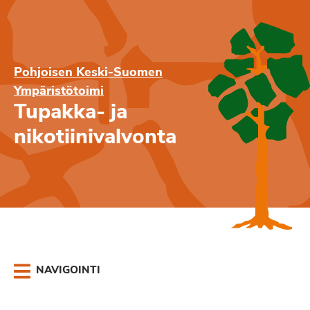
Pohjoisen Keski-Suomen
Ympäristötoimi
Tupakka- ja
nikotiinivalvonta
NAVIGOINTI