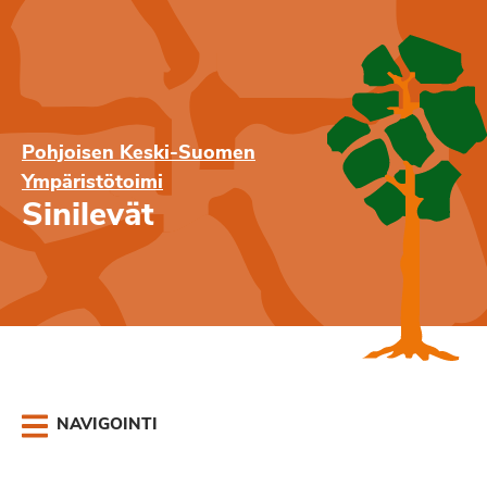
Pohjoisen Keski-Suomen
Ympäristötoimi
Sinilevät
NAVIGOINTI