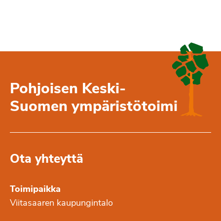
Pohjoisen Keski-
Suomen ympäristötoimi
Ota yhteyttä
Toimipaikka
Viitasaaren kaupungintalo