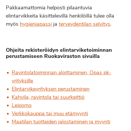
Pakkaamattomia helposti pilaantuvia
elintarvikkeita käsittelevillä henkilöillä tulee olla
myös
hygieniapassi
ja
terveydentilan selvitys
.
Ohjeita rekisteröidyn elintarviketoiminnan
perustamiseen Ruokaviraston sivuilla
Ravintolatoiminnan aloittaminen, Opas pk-
yrityksille
Elintarvikeyrityksen perustaminen
Kahvila, ravintola tai suurkeittiö
Leipomo
Verkkokauppa tai muu etämyynti
Maatilan tuotteiden jalostaminen ja myynti