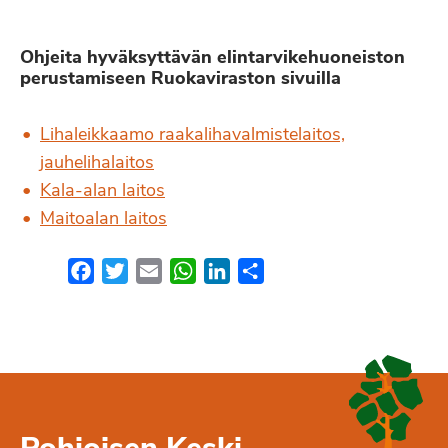
Ohjeita hyväksyttävän elintarvikehuoneiston
perustamiseen Ruokaviraston sivuilla
Lihaleikkaamo raakalihavalmistelaitos,
jauhelihalaitos
Kala-alan laitos
Maitoalan laitos
Facebook
Twitter
Email
WhatsApp
LinkedIn
Share