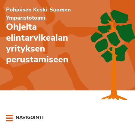
Pohjoisen Keski-Suomen
Ympäristötoimi
Ohjeita
elintarvikealan
yrityksen
perustamiseen
NAVIGOINTI