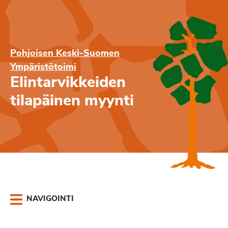
Pohjoisen Keski-Suomen
Ympäristötoimi
Elintarvikkeiden
tilapäinen myynti
NAVIGOINTI