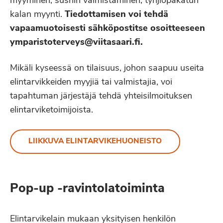
myyminen, sushin valmistaminen, tyhjiöpakatun
kalan myynti.
Tiedottamisen voi tehdä
vapaamuotoisesti sähköpostitse osoitteeseen
ymparistoterveys@viitasaari.fi.
Mikäli kyseessä on tilaisuus, johon saapuu useita
elintarvikkeiden myyjiä tai valmistajia, voi
tapahtuman järjestäjä tehdä yhteisilmoituksen
elintarviketoimijoista.
LIIKKUVA ELINTARVIKEHUONEISTO
Pop-up -ravintolatoiminta
Elintarvikelain mukaan yksityisen henkilön