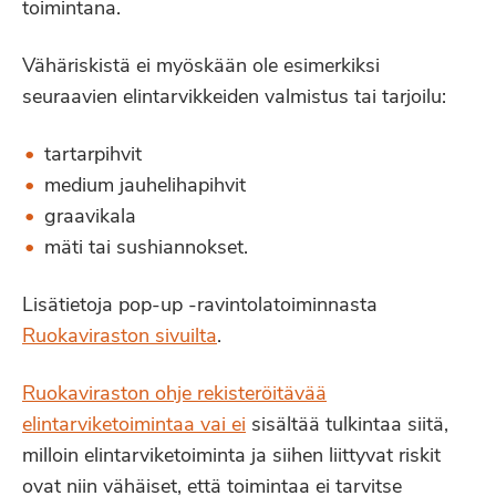
toimintana.
Vähäriskistä ei myöskään ole esimerkiksi
seuraavien elintarvikkeiden valmistus tai tarjoilu:
tartarpihvit
medium jauhelihapihvit
graavikala
mäti tai sushiannokset.
Lisätietoja pop-up -ravintolatoiminnasta
Ruokaviraston sivuilta
.
Ruokaviraston ohje rekisteröitävää
elintarviketoimintaa vai ei
sisältää tulkintaa siitä,
milloin elintarviketoiminta ja siihen liittyvat riskit
ovat niin vähäiset, että toimintaa ei tarvitse