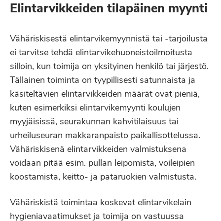
Elintarvikkeiden tilapäinen myynti
Vähäriskisestä elintarvikemyynnistä tai -tarjoilusta
ei tarvitse tehdä elintarvikehuoneistoilmoitusta
silloin, kun toimija on yksityinen henkilö tai järjestö.
Tällainen toiminta on tyypillisesti satunnaista ja
käsiteltävien elintarvikkeiden määrät ovat pieniä,
kuten esimerkiksi elintarvikemyynti koulujen
myyjäisissä, seurakunnan kahvitilaisuus tai
urheiluseuran makkaranpaisto paikallisottelussa.
Vähäriskisenä elintarvikkeiden valmistuksena
voidaan pitää esim. pullan leipomista, voileipien
koostamista, keitto- ja pataruokien valmistusta.
Vähäriskistä toimintaa koskevat elintarvikelain
hygieniavaatimukset ja toimija on vastuussa