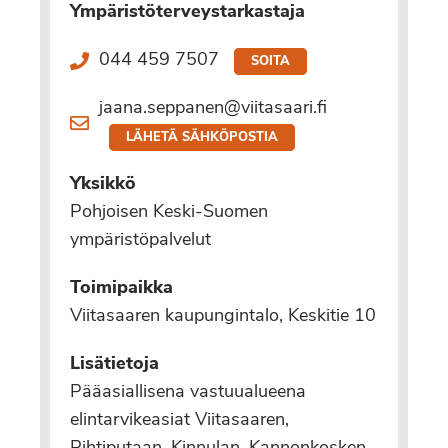
Ympäristöterveystarkastaja
044 459 7507
SOITA
jaana.seppanen@viitasaari.fi
LÄHETÄ SÄHKÖPOSTIA
Yksikkö
Pohjoisen Keski-Suomen
ympäristöpalvelut
Toimipaikka
Viitasaaren kaupungintalo, Keskitie 10
Lisätietoja
Pääasiallisena vastuualueena
elintarvikeasiat Viitasaaren,