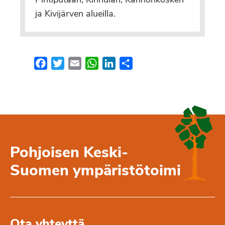
Pihtiputaan, Kinnulan, Kannonkosken
ja Kivijärven alueilla.
Facebook
Twitter
Email
WhatsApp
LinkedIn
Share
Pohjoisen Keski-
Suomen ympäristötoimi
Ota yhteyttä